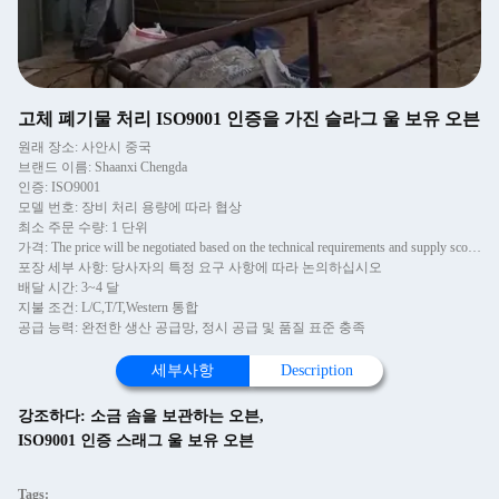
고체 폐기물 처리 ISO9001 인증을 가진 슬라그 울 보유 오븐
원래 장소: 사안시 중국
브랜드 이름: Shaanxi Chengda
인증: ISO9001
모델 번호: 장비 처리 용량에 따라 협상
최소 주문 수량: 1 단위
가격: The price will be negotiated based on the technical requirements and supply scope of Party A
포장 세부 사항: 당사자의 특정 요구 사항에 따라 논의하십시오
배달 시간: 3~4 달
지불 조건: L/C,T/T,Western 통합
공급 능력: 완전한 생산 공급망, 정시 공급 및 품질 표준 충족
세부사항
Description
강조하다:
소금 솜을 보관하는 오븐
,
ISO9001 인증 스래그 울 보유 오븐
Tags: