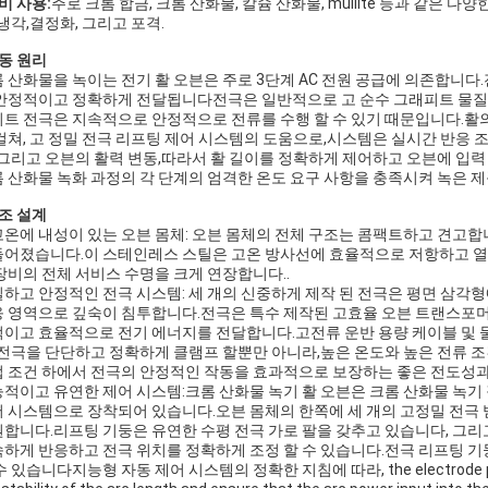
비 사용:
주로 크롬 합금, 크롬 산화물, 칼슘 산화물, mullite 등과 같은 
 냉각,결정화, 그리고 포격.
동 원리
 산화물을 녹이는 전기 활 오븐은 주로 3단계 AC 전원 공급에 의존합니다
안정적이고 정확하게 전달됩니다전극은 일반적으로 고 순수 그래피트 물질로
트 전극은 지속적으로 안정적으로 전류를 수행 할 수 있기 때문입니다.활
걸쳐, 고 정밀 전극 리프팅 제어 시스템의 도움으로,시스템은 실시간 반응 
 그리고 오븐의 활력 변동,따라서 활 길이를 정확하게 제어하고 오븐에 입
 산화물 녹화 과정의 각 단계의 엄격한 온도 요구 사항을 충족시켜 녹은 
조 설계
온에 내성이 있는 오븐 몸체: 오븐 몸체의 전체 구조는 콤팩트하고 견고
어졌습니다.이 스테인레스 스틸은 고온 방사선에 효율적으로 저항하고 열 
장비의 전체 서비스 수명을 크게 연장합니다..
하고 안정적인 전극 시스템: 세 개의 신중하게 제작 된 전극은 평면 삼각
 영역으로 깊숙이 침투합니다.전극은 특수 제작된 고효율 오븐 트랜스포머
이고 효율적으로 전기 에너지를 전달합니다.고전류 운반 용량 케이블 및 물
 전극을 단단하고 정확하게 클램프 할뿐만 아니라,높은 온도와 높은 전류 
 조건 하에서 전극의 안정적인 작동을 효과적으로 보장하는 좋은 전도성과
적이고 유연한 제어 시스템:크롬 산화물 녹기 활 오븐은 크롬 산화물 녹기
 시스템으로 장착되어 있습니다.오븐 몸체의 한쪽에 세 개의 고정밀 전극 
합니다.리프팅 기둥은 유연한 수평 전극 가로 팔을 갖추고 있습니다, 그리
하게 반응하고 전극 위치를 정확하게 조정 할 수 있습니다.전극 리프팅 기
 있습니다지능형 자동 제어 시스템의 정확한 지침에 따라, the electrode position c