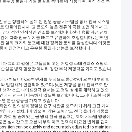
다양한 불투명 물질과 가열 물질을 녹이는 데 사용되며, 여러 가전 녹
.전류는 정밀하게 설계 된 전원 공급 시스템을 통해 전극 시스템
 만들어집니다. 고 온도와 높은 전류의 극한 조건 하에서 그
의 장기적인 안정적인 연소를 보장합니다.전액 융합 과정 전체
조건에 따라 전극 위치를 빠르고 유연하게 조정합니다., 온도 변
력 된 열의 크기와 분포에 대한 정확한 통제를 달성합니다.이것은
제품이 안정적이고 우수한 품질과 성능을 보장합니다.
합니다.그리고 껍질은 고품질의 고온 저항성 스테인리스 스틸로
손실을 방지 할뿐만 아니라 강한 부식 저항력을 가지고 있습니
형에 배치됩니다.오븐 덮개를 수직으로 통과하여 오븐 내부의 핵
와 밀접하게 연결되어 있으며, 낮은 저항을 통해 전극으로 안
 냉각 선도 파이프전극 홀더는 고 정밀 설계를 채택하고 있으
조건에서 전극이 이동하지 않도록 보장합니다., 그러나 또한 극한
 열 분산 성능을 가지고 있습니다.
 작업의 편의성과 정밀성 요구 사항을 충족하기 위해 고급 기계
받침대가 설치되어 있으며, 각은 고해상도 전극 올리기 기둥을
고 가로 팔 끝에있는 물 냉각 전극 클램프는 제어 시스템 명령에
둥은 실시간으로 오븐 내부의 아크 전력의 미묘한 변화를 캡처
an be quickly and accurately adjusted to maintain