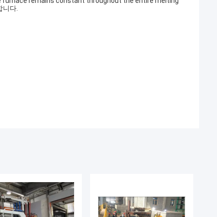
the furnace remains constant throughout the entire melting
합니다.