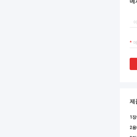
메
제
1장
2용