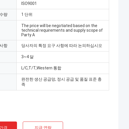
ISO9001
 수량
1 단위
The price will be negotiated based on the
technical requirements and supply scope of
Party A
 사항
당사자의 특정 요구 사항에 따라 논의하십시오
3~4 달
L/C,T/T,Western 통합
완전한 생산 공급망, 정시 공급 및 품질 표준 충
족
흐메드 부트
anxi Chengda
, Ltd.) 은 전기 활 오븐
 가격
지금 연락