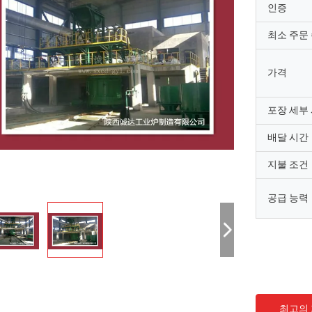
인증
최소 주문
가격
포장 세부
배달 시간
지불 조건
공급 능력
지완
사이드 라시드 아
산시 첸다 산업 용기 제조 회사,노스
샤안시 첸다 산업 오븐 (Sha
카운티의 귀금속 용사 오븐 장비 설치
Industrial Furnace Co.
최고의