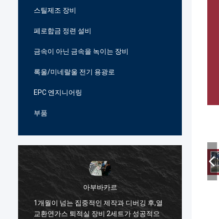
스틸제조 장비
페로합금 정련 설비
금속이 아닌 금속을 녹이는 장비
록울/미네랄울 전기 용광로
EPC 엔지니어링
부품
아부바카르
1개월이 넘는 집중적인 제작과 디버깅 후,열
한국의 
븐
교환연가스 퇴적실 장비 2세트가 성공적으
춘천 