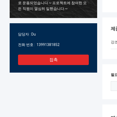
배
로 운용되었습니다 ~ 프로젝트에 참여한 모
및 신중
하
든 직원이 열심히 일했습니다.~
에서 상
의
기 위
제
담당자 :
Du
강
전화 번호 :
13991381852
접촉
필요