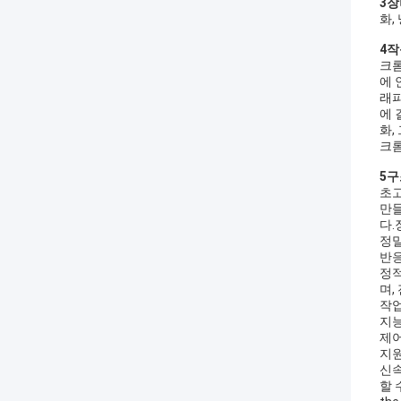
3장
화,
4작
크롬
에 
래피
에 
화,
크롬
5구
초고
만들
다.
정밀
반응
정적
며,
작업
지능
제어
지원
신속
할 수