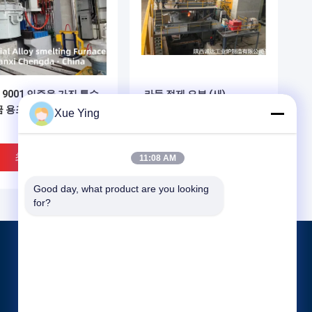
O 9001 인증을 가진 특수
라들 정제 오븐 (새)
금 용조
Xue Ying
최고의 가격
최고의 가격
11:08 AM
Good day, what product are you looking 
for?
제품 소개
고체 위험 폐기물 처리 장비
금속 합금 용조 장비