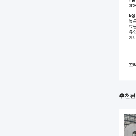
the
pr
6성
높은
효율
유연
에너
꼬리
추천된