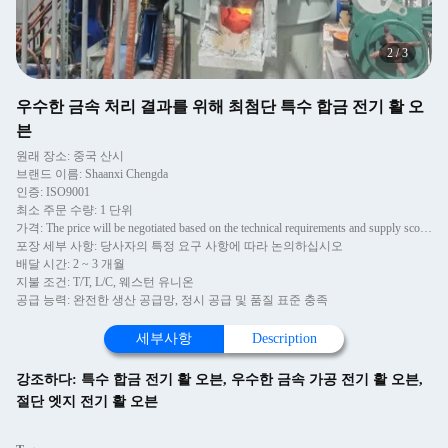
2
/
3
우수한 금속 처리 결과를 위해 최첨단 특수 합금 전기 활 오
븐
원래 장소: 중국 산시
브랜드 이름: Shaanxi Chengda
인증: ISO9001
최소 주문 수량: 1 단위
가격: The price will be negotiated based on the technical requirements and supply scope of Party A
포장 세부 사항: 당사자의 특정 요구 사항에 따라 논의하십시오
배달 시간: 2 ~ 3 개월
지불 조건: T/T, L/C, 웨스턴 유니온
공급 능력: 완전한 생산 공급망, 정시 공급 및 품질 표준 충족
세부사항
Description
강조하다:
특수 합금 전기 활 오븐
,
우수한 금속 가공 전기 활 오븐
,
절단 엣지 전기 활 오븐