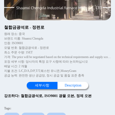
철합금광석로 - 정련로
원래 장소: 중국
브랜드 이름: Shaanxi Chengda
인증: ISO9001
모델 번호: 철합금광석로 - 정련로
최소 주문 수량: 1SET
가격: The price will be negotiated based on the technical requirements and supply scope of Party A
포장 세부 사항: 당사자의 특정 요구 사항에 따라 논의하십시오
배달 시간: 2 개월
지불 조건: L/C,D/A,D/P,T/T,웨스턴 유니온,MoneyGram
공급 능력: 완전한 생산 공급망, 정시 공급 및 품질 표준 충족
세부사항
Description
강조하다:
철합금광석로
,
ISO9001 광물 오븐
,
정제 오븐
Tags: